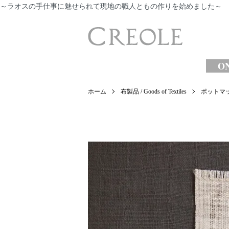
～ラオスの手仕事に魅せられて現地の職人ともの作りを始めました～
​
ON
ホーム
布製品 / Goods of Textiles
ポットマット