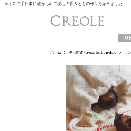
～ラオスの手仕事に魅せられて現地の職人ともの作りを始めました～
​
ON
ホーム
生活雑貨 / Goods for Household
ランド