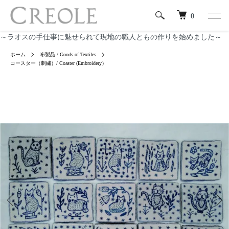
0
～ラオスの手仕事に魅せられて現地の職人ともの作りを始めました～
ホーム
布製品 / Goods of Textiles
コースター（刺繍）/ Coaster (Embroidery）