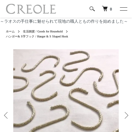
0
～ラオスの手仕事に魅せられて現地の職人ともの作りを始めました～
ホーム
生活雑貨 / Goods for Household
ハンガー& S字フック / Hanger & S Shaped Hook