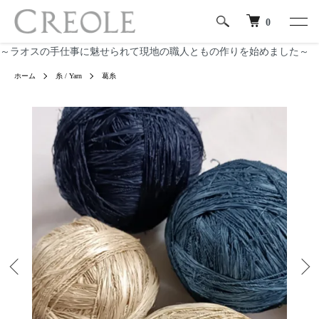
0
～ラオスの手仕事に魅せられて現地の職人ともの作りを始めました～
ホーム
糸 / Yarn
葛糸