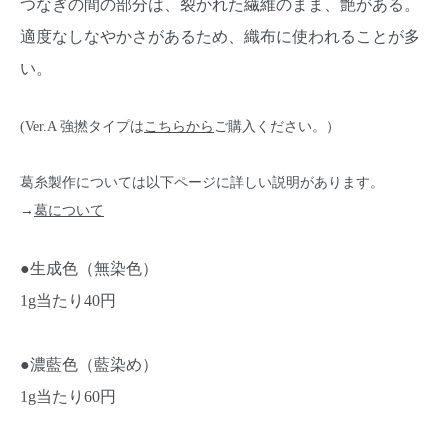
つなぎの間の部分は、裂かれた繊維のまま、艶がある。
適度なしなやかさがあるため、織布に使われることが多
い。
(Ver.A 強撚タイプは
こちらから
ご購入
ください。）
葛糸製作については以下ページに詳しい説明があります。
→
葛について
●生成色（無染色）
1g当たり40円
●濃藍色（藍染め）
1g当たり60円