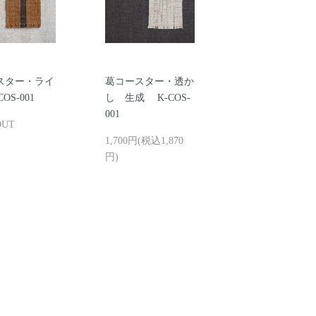
スター・ライ
葛コースター・透か
OS-001
し 生成 K-COS-
001
OUT
1,700円(税込1,870
円)